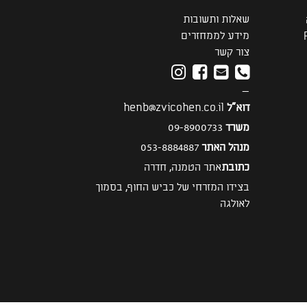
שאלות ותשובות
מידע לממחזרים
צור קשר
—
דוא"ל
henb@zvicohen.co.il
משרד
09-8900733
מנהל האתר
053-8884887
כתובת
אתר הטמנה, חדרה
בצידו המזרחי של כביש החוף, בסמוך
לאולגה