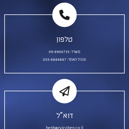
טלפון
משרד:
09-8900733
מנהל האתר:
053-8884887
דוא"ל
henb@zvicohen.co.il