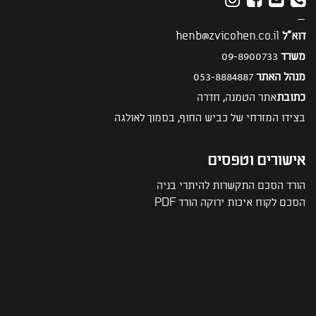
—
דוא"ל
henb@zvicohen.co.il
משרד
09-8900733
מנהל האתר
053-8884887
כתובת
אתר הטמנה, חדרה
בצידו המזרחי של כביש החוף, בסמוך לאולגה
אישורים וטפסים
הורד הסכם התקשרות להיתרי בניה
הסכם לקוח איכות ירוקה הורד PDF