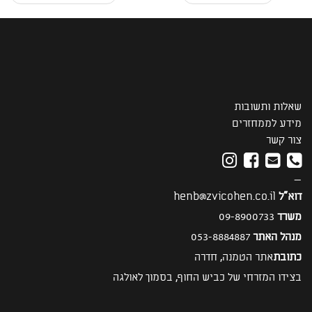
Post navigation
שאלות ותשובות
מידע לממחזרים
צור קשר
—
דוא"ל
henb@zvicohen.co.il
משרד
09-8900733
מנהל האתר
053-8884887
כתובת
אתר הטמנה, חדרה
בצידו המזרחי של כביש החוף, בסמוך לאולגה