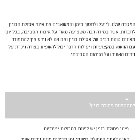
המטרה שלנו: לייעל ולחסוך בזמן ובמשאבים את פינוי פסולת הבניין
לחברות, אשר במידה רבה משפיעה מאוד על איכות הסביבה, בכל יום
מפונים טונות רבים של פסולת בניין ואם אנו לא נידע איך להתמודד
עם הנושא במקצועיות ויעילות הדבר יכול להשפיע בצורה ניכרת על
זיהום האוויר ועל הזיהום הסביבתי.
למה לפנות פסולת בניין?
פינוי פסולת בניין יש לפנות במכולות ייעודיות.
דאגה לפינוי הפסולת בטווחי זמן סבירים מונע זיהום אוויר