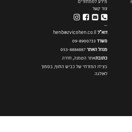
מידע לממחזרים
צור קשר
—
דוא"ל
henb@zvicohen.co.il
משרד
09-8900733
מנהל האתר
053-8884887
כתובת
אתר הטמנה, חדרה
בצידו המזרחי של כביש החוף, בסמוך
לאולגה