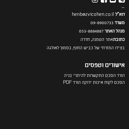
—
דוא"ל
henb@zvicohen.co.il
משרד
09-8900733
מנהל האתר
053-8884887
כתובת
אתר הטמנה, חדרה
בצידו המזרחי של כביש החוף, בסמוך לאולגה
אישורים וטפסים
הורד הסכם התקשרות להיתרי בניה
הסכם לקוח איכות ירוקה הורד PDF