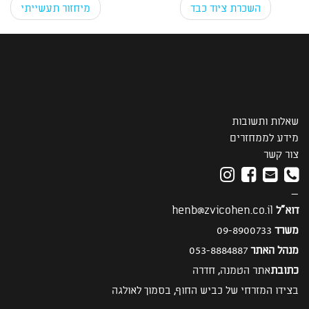
Post navigation
השכרת ציוד כבד
מיחזור תעשייתי
שאלות ותשובות
מידע לממחזרים
צור קשר
—
דוא"ל
henb@zvicohen.co.il
משרד
09-8900733
מנהל האתר
053-8884887
כתובת
אתר הטמנה, חדרה
בצידו המזרחי של כביש החוף, בסמוך לאולגה