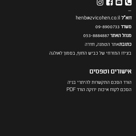
—
דוא"ל
henb@zvicohen.co.il
משרד
09-8900733
מנהל האתר
053-8884887
כתובת
אתר הטמנה, חדרה
בצידו המזרחי של כביש החוף, בסמוך לאולגה
אישורים וטפסים
הורד הסכם התקשרות להיתרי בניה
הסכם לקוח איכות ירוקה הורד PDF